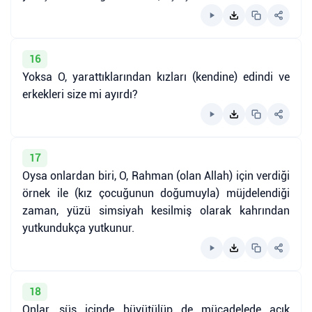
16
Yoksa O, yarattıklarından kızları (kendine) edindi ve
erkekleri size mi ayırdı?
17
Oysa onlardan biri, O, Rahman (olan Allah) için verdiği
örnek ile (kız çocuğunun doğumuyla) müjdelendiği
zaman, yüzü simsiyah kesilmiş olarak kahrından
yutkundukça yutkunur.
18
Onlar, süs içinde büyütülüp de mücadelede açık