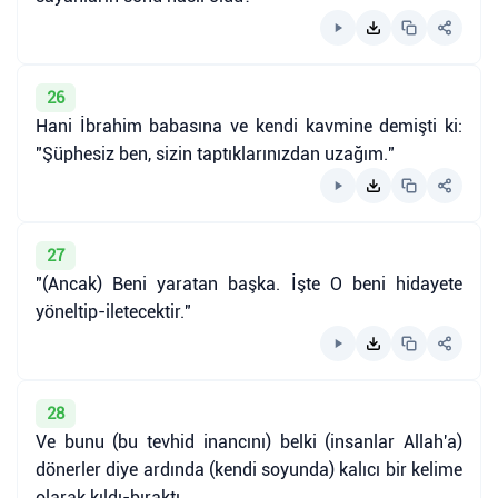
26
Hani İbrahim babasına ve kendi kavmine demişti ki:
"Şüphesiz ben, sizin taptıklarınızdan uzağım."
27
"(Ancak) Beni yaratan başka. İşte O beni hidayete
yöneltip-iletecektir."
28
Ve bunu (bu tevhid inancını) belki (insanlar Allah'a)
dönerler diye ardında (kendi soyunda) kalıcı bir kelime
olarak kıldı-bıraktı.