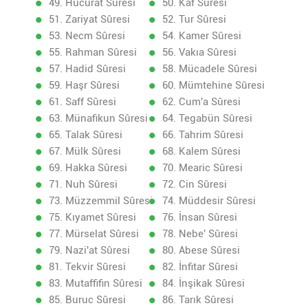
49. Hucurat Sûresi
50. Kaf Sûresi
51. Zariyat Sûresi
52. Tur Sûresi
53. Necm Sûresi
54. Kamer Sûresi
55. Rahman Sûresi
56. Vakıa Sûresi
57. Hadid Sûresi
58. Mücadele Sûresi
59. Haşr Sûresi
60. Mümtehine Sûresi
61. Saff Sûresi
62. Cum'a Sûresi
63. Münafikun Sûresi
64. Tegabün Sûresi
65. Talak Sûresi
66. Tahrim Sûresi
67. Mülk Sûresi
68. Kalem Sûresi
69. Hakka Sûresi
70. Mearic Sûresi
71. Nuh Sûresi
72. Cin Sûresi
73. Müzzemmil Sûresi
74. Müddesir Sûresi
75. Kıyamet Sûresi
76. İnsan Sûresi
77. Mürselat Sûresi
78. Nebe' Sûresi
79. Nazi'at Sûresi
80. Abese Sûresi
81. Tekvir Sûresi
82. İnfitar Sûresi
83. Mutaffifin Sûresi
84. İnşikak Sûresi
85. Buruc Sûresi
86. Tarık Sûresi