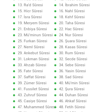
13. Ra'd Sûresi
14. İbrahim Sûresi
15. Hicr Sûresi
16. Nahl Sûresi
17. İsra Sûresi
18. Kehf Sûresi
19. Meryem Sûresi
20. Taha Sûresi
21. Enbiya Sûresi
22. Hac Sûresi
23. Mü'minun Sûresi
24. Nur Sûresi
25. Furkan Sûresi
26. Şuara Sûresi
27. Neml Sûresi
28. Kasas Sûresi
29. Ankebut Sûresi
30. Rum Sûresi
31. Lokman Sûresi
32. Secde Sûresi
33. Ahzab Sûresi
34. Sebe Sûresi
35. Fatır Sûresi
36. Yasin Sûresi
37. Saffat Sûresi
38. Sad Sûresi
39. Zümer Sûresi
40. Mü'min Sûresi
41. Fussilet Sûresi
42. Şura Sûresi
43. Zuhruf Sûresi
44. Duhan Sûresi
45. Casiye Sûresi
46. Ahkaf Sûresi
47. Muhammed Sûresi
48. Fetih Sûresi