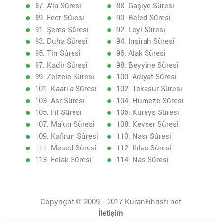
87. A'la Sûresi
88. Gaşiye Sûresi
89. Fecr Sûresi
90. Beled Sûresi
91. Şems Sûresi
92. Leyl Sûresi
93. Duha Sûresi
94. İnşirah Sûresi
95. Tin Sûresi
96. Alak Sûresi
97. Kadir Sûresi
98. Beyyine Sûresi
99. Zelzele Sûresi
100. Adiyat Sûresi
101. Kaari'a Sûresi
102. Tekasür Sûresi
103. Asr Sûresi
104. Hümeze Sûresi
105. Fil Sûresi
106. Kureyş Sûresi
107. Ma'un Sûresi
108. Kevser Sûresi
109. Kafirun Sûresi
110. Nasr Sûresi
111. Mesed Sûresi
112. İhlas Sûresi
113. Felak Sûresi
114. Nas Sûresi
Copyright © 2009 - 2017 KuranFihristi.net
İletişim