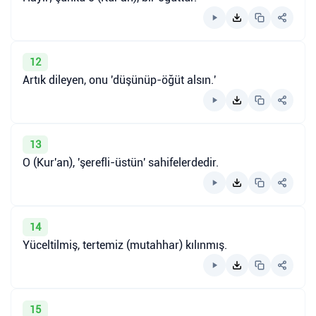
12
Artık dileyen, onu 'düşünüp-öğüt alsın.'
13
O (Kur'an), 'şerefli-üstün' sahifelerdedir.
14
Yüceltilmiş, tertemiz (mutahhar) kılınmış.
15