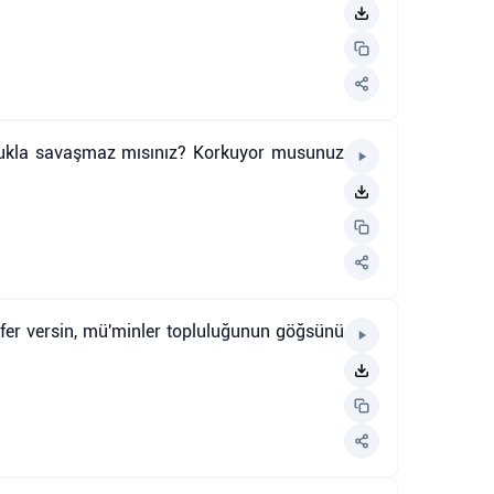
lulukla savaşmaz mısınız? Korkuyor musunuz
e zafer versin, mü'minler topluluğunun göğsünü