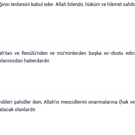
iğinin tevbesini kabul eder. Allah bilendir, hüküm ve hikmet sahibi
lah'tan ve Resûlü'nden ve mü'minlerden başka sır-dostu edinm
ıklarınızdan haberdardır.
dileri şahidler iken, Allah'ın mescidlerini onarmalarına (hak ve y
alacak olanlardır.