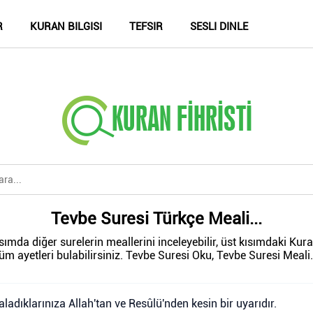
R
KURAN BILGISI
TEFSIR
SESLI DINLE
Tevbe Suresi Türkçe Meali...
ımda diğer surelerin meallerini inceleyebilir, üst kısımdaki Kur
üm ayetleri bulabilirsiniz. Tevbe Suresi Oku, Tevbe Suresi Meali.
ladıklarınıza Allah'tan ve Resûlü'nden kesin bir uyarıdır.