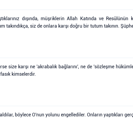
tıklarınız dışında, müşriklerin Allah Katında ve Resûlünün k
tum takındıkça, siz de onlara karşı doğru bir tutum takının. Şüphe
rlerse size karşı ne 'akrabalık bağlarını', ne de 'sözleşme hükümle
 fasık kimselerdir.
n aldılar, böylece O'nun yolunu engellediler. Onların yaptıkları ge