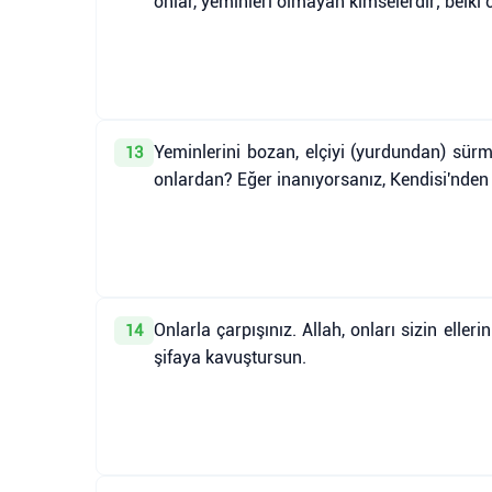
onlar, yeminleri olmayan kimselerdir; belki 
Yeminlerini bozan, elçiyi (yurdundan) sür
13
onlardan? Eğer inanıyorsanız, Kendisi'nden 
Onlarla çarpışınız. Allah, onları sizin elle
14
şifaya kavuştursun.