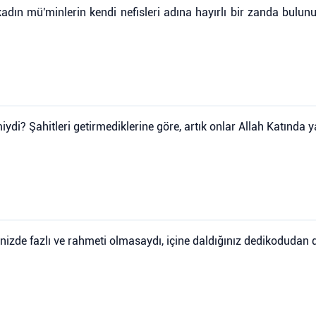
kadın mü'minlerin kendi nefisleri adına hayırlı bir zanda bulun
di? Şahitleri getirmediklerine göre, artık onlar Allah Katında yal
rinizde fazlı ve rahmeti olmasaydı, içine daldığınız dedikodudan