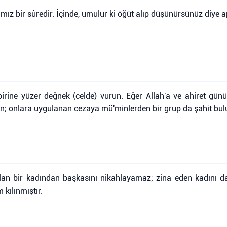
ğımız bir sûredir. İçinde, umulur ki öğüt alıp düşünürsünüz diye a
rine yüzer değnek (celde) vurun. Eğer Allah'a ve ahiret günün
n; onlara uygulanan cezaya mü'minlerden bir grup da şahit bul
lan bir kadından başkasını nikahlayamaz; zina eden kadını d
kılınmıştır.