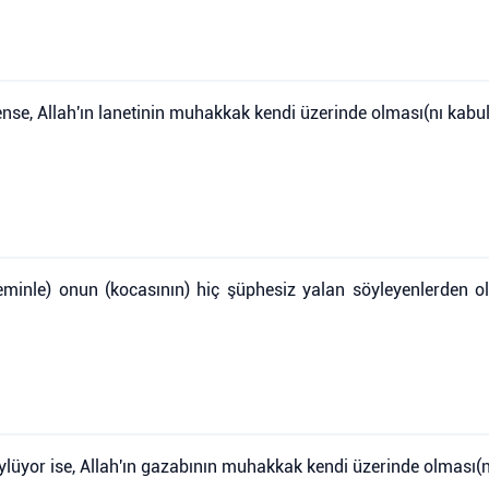
ense, Allah'ın lanetinin muhakkak kendi üzerinde olması(nı kabul
eminle) onun (kocasının) hiç şüphesiz yalan söyleyenlerden o
öylüyor ise, Allah'ın gazabının muhakkak kendi üzerinde olması(n