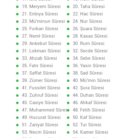
19. Meryem Sûresi
20. Taha Sûresi
21. Enbiya Sûresi
22. Hac Sûresi
23. Mü'minun Sûresi
24. Nur Sûresi
25. Furkan Sûresi
26. Şuara Sûresi
27. Neml Sûresi
28. Kasas Sûresi
29. Ankebut Sûresi
30. Rum Sûresi
31. Lokman Sûresi
32. Secde Sûresi
33. Ahzab Sûresi
34. Sebe Sûresi
35. Fatır Sûresi
36. Yasin Sûresi
37. Saffat Sûresi
38. Sad Sûresi
39. Zümer Sûresi
40. Mü'min Sûresi
41. Fussilet Sûresi
42. Şura Sûresi
43. Zuhruf Sûresi
44. Duhan Sûresi
45. Casiye Sûresi
46. Ahkaf Sûresi
47. Muhammed Sûresi
48. Fetih Sûresi
49. Hucurat Sûresi
50. Kaf Sûresi
51. Zariyat Sûresi
52. Tur Sûresi
53. Necm Sûresi
54. Kamer Sûresi