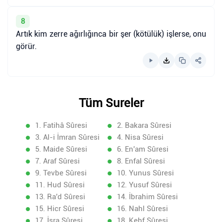
8
Artık kim zerre ağırlığınca bir şer (kötülük) işlerse, onu
görür.
Tüm Sureler
1. Fatihâ Sûresi
2. Bakara Sûresi
3. Al-i İmran Sûresi
4. Nisa Sûresi
5. Maide Sûresi
6. En'am Sûresi
7. Araf Sûresi
8. Enfal Sûresi
9. Tevbe Sûresi
10. Yunus Sûresi
11. Hud Sûresi
12. Yusuf Sûresi
13. Ra'd Sûresi
14. İbrahim Sûresi
15. Hicr Sûresi
16. Nahl Sûresi
17. İsra Sûresi
18. Kehf Sûresi