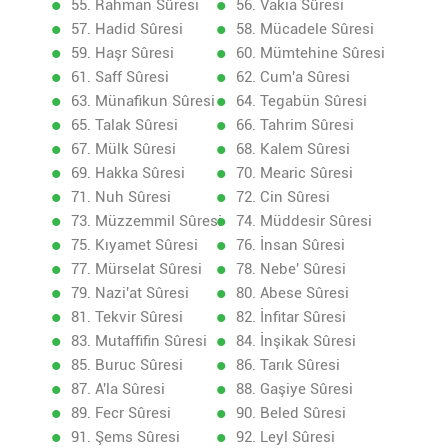
55. Rahman Sûresi
56. Vakıa Sûresi
57. Hadid Sûresi
58. Mücadele Sûresi
59. Haşr Sûresi
60. Mümtehine Sûresi
61. Saff Sûresi
62. Cum'a Sûresi
63. Münafikun Sûresi
64. Tegabün Sûresi
65. Talak Sûresi
66. Tahrim Sûresi
67. Mülk Sûresi
68. Kalem Sûresi
69. Hakka Sûresi
70. Mearic Sûresi
71. Nuh Sûresi
72. Cin Sûresi
73. Müzzemmil Sûresi
74. Müddesir Sûresi
75. Kıyamet Sûresi
76. İnsan Sûresi
77. Mürselat Sûresi
78. Nebe' Sûresi
79. Nazi'at Sûresi
80. Abese Sûresi
81. Tekvir Sûresi
82. İnfitar Sûresi
83. Mutaffifin Sûresi
84. İnşikak Sûresi
85. Buruc Sûresi
86. Tarık Sûresi
87. A'la Sûresi
88. Gaşiye Sûresi
89. Fecr Sûresi
90. Beled Sûresi
91. Şems Sûresi
92. Leyl Sûresi