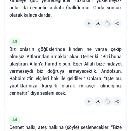
kimseye güç yetireceğinden fazlasını yüklemeyiz-
onlar da cennetin ashabı (halkı)dırlar. Onda sonsuz
olarak kalacaklardır.
43
Biz onların göğüslerinde kinden ne varsa çekip
almışız. Altlarından ırmaklar akar. Derler ki: "Bizi buna
ulaştıran Allah'a hamd olsun. Eğer Allah bize hidayet
vermeseydi biz doğruya ermeyecektik. Andolsun,
Rabbimiz'in elçileri hak ile geldiler." Onlara: "İşte bu,
yaptıklarınıza karşılık olarak mirasçı kılındığınız
cennettir" diye seslenilecek.
44
Cennet halkı, ateş halkına (şöyle) seslenecekler: "Bize