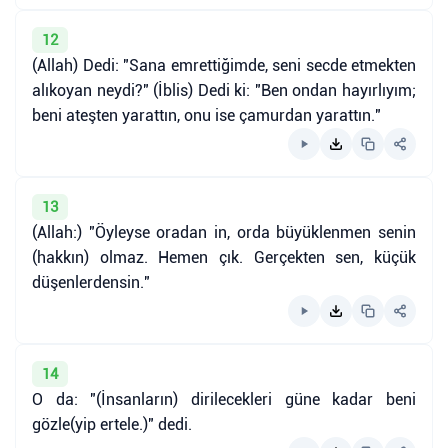
12
(Allah) Dedi: "Sana emrettiğimde, seni secde etmekten
alıkoyan neydi?" (İblis) Dedi ki: "Ben ondan hayırlıyım;
beni ateşten yarattın, onu ise çamurdan yarattın."
13
(Allah:) "Öyleyse oradan in, orda büyüklenmen senin
(hakkın) olmaz. Hemen çık. Gerçekten sen, küçük
düşenlerdensin."
14
O da: "(İnsanların) dirilecekleri güne kadar beni
gözle(yip ertele.)" dedi.