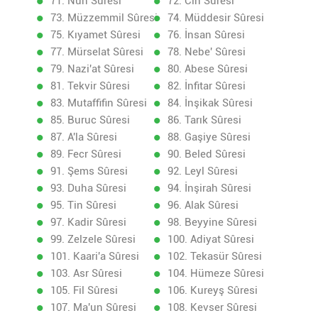
71. Nuh Sûresi
72. Cin Sûresi
73. Müzzemmil Sûresi
74. Müddesir Sûresi
75. Kıyamet Sûresi
76. İnsan Sûresi
77. Mürselat Sûresi
78. Nebe' Sûresi
79. Nazi'at Sûresi
80. Abese Sûresi
81. Tekvir Sûresi
82. İnfitar Sûresi
83. Mutaffifin Sûresi
84. İnşikak Sûresi
85. Buruc Sûresi
86. Tarık Sûresi
87. A'la Sûresi
88. Gaşiye Sûresi
89. Fecr Sûresi
90. Beled Sûresi
91. Şems Sûresi
92. Leyl Sûresi
93. Duha Sûresi
94. İnşirah Sûresi
95. Tin Sûresi
96. Alak Sûresi
97. Kadir Sûresi
98. Beyyine Sûresi
99. Zelzele Sûresi
100. Adiyat Sûresi
101. Kaari'a Sûresi
102. Tekasür Sûresi
103. Asr Sûresi
104. Hümeze Sûresi
105. Fil Sûresi
106. Kureyş Sûresi
107. Ma'un Sûresi
108. Kevser Sûresi