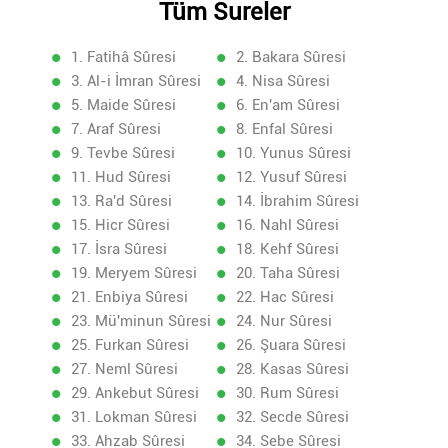
Tüm Sureler
1. Fatihâ Sûresi
2. Bakara Sûresi
3. Al-i İmran Sûresi
4. Nisa Sûresi
5. Maide Sûresi
6. En'am Sûresi
7. Araf Sûresi
8. Enfal Sûresi
9. Tevbe Sûresi
10. Yunus Sûresi
11. Hud Sûresi
12. Yusuf Sûresi
13. Ra'd Sûresi
14. İbrahim Sûresi
15. Hicr Sûresi
16. Nahl Sûresi
17. İsra Sûresi
18. Kehf Sûresi
19. Meryem Sûresi
20. Taha Sûresi
21. Enbiya Sûresi
22. Hac Sûresi
23. Mü'minun Sûresi
24. Nur Sûresi
25. Furkan Sûresi
26. Şuara Sûresi
27. Neml Sûresi
28. Kasas Sûresi
29. Ankebut Sûresi
30. Rum Sûresi
31. Lokman Sûresi
32. Secde Sûresi
33. Ahzab Sûresi
34. Sebe Sûresi