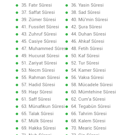
35. Fatır Sûresi
36. Yasin Sûresi
37. Saffat Sûresi
38. Sad Sûresi
39. Zümer Sûresi
40. Mü'min Sûresi
41. Fussilet Sûresi
42. Şura Sûresi
43. Zuhruf Sûresi
44. Duhan Sûresi
45. Casiye Sûresi
46. Ahkaf Sûresi
47. Muhammed Sûresi
48. Fetih Sûresi
49. Hucurat Sûresi
50. Kaf Sûresi
51. Zariyat Sûresi
52. Tur Sûresi
53. Necm Sûresi
54. Kamer Sûresi
55. Rahman Sûresi
56. Vakıa Sûresi
57. Hadid Sûresi
58. Mücadele Sûresi
59. Haşr Sûresi
60. Mümtehine Sûresi
61. Saff Sûresi
62. Cum'a Sûresi
63. Münafikun Sûresi
64. Tegabün Sûresi
65. Talak Sûresi
66. Tahrim Sûresi
67. Mülk Sûresi
68. Kalem Sûresi
69. Hakka Sûresi
70. Mearic Sûresi