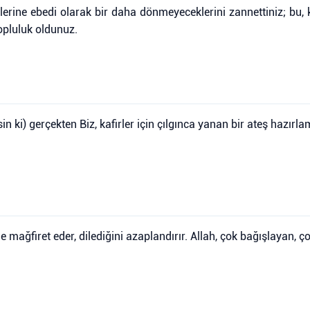
erine ebedi olarak bir daha dönmeyeceklerini zannettiniz; bu, kal
opluluk oldunuz.
n ki) gerçekten Biz, kafirler için çılgınca yanan bir ateş hazırlam
ne mağfiret eder, dilediğini azaplandırır. Allah, çok bağışlayan, ç