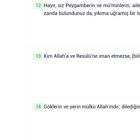
Hayır, siz Peygamberin ve mü'minlerin, ailel
12
zanda bulundunuz da, yıkıma uğramış bir t
Kim Allah'a ve Resûlü'ne iman etmezse, (bilsi
13
Göklerin ve yerin mülkü Allah'ındır; dilediği
14