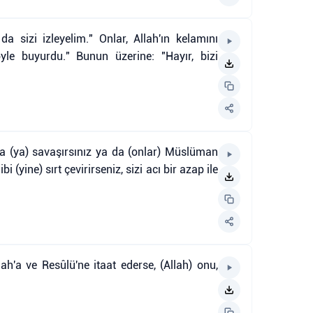
da sizi izleyelim." Onlar, Allah'ın kelamını
öyle buyurdu." Bunun üzerine: "Hayır, bizi
rla (ya) savaşırsınız ya da (onlar) Müslüman
 (yine) sırt çevirirseniz, sizi acı bir azap ile
h'a ve Resûlü'ne itaat ederse, (Allah) onu,