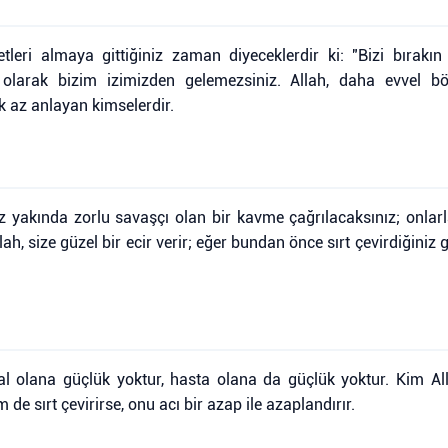
tleri almaya gittiğiniz zaman diyeceklerdir ki: "Bizi bırakın 
in olarak bizim izimizden gelemezsiniz. Allah, daha evvel b
k az anlayan kimselerdir.
Siz yakında zorlu savaşçı olan bir kavme çağrılacaksınız; onla
, size güzel bir ecir verir; eğer bundan önce sırt çevirdiğiniz gibi
l olana güçlük yoktur, hasta olana da güçlük yoktur. Kim Alla
de sırt çevirirse, onu acı bir azap ile azaplandırır.