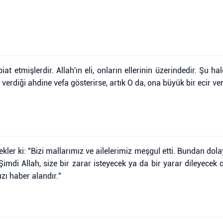
at etmişlerdir. Allah'ın eli, onların ellerinin üzerindedir. Şu h
erdiği ahdine vefa gösterirse, artık O da, ona büyük bir ecir ver
kler ki: "Bizi mallarımız ve ailelerimiz meşgul etti. Bundan dolay
"Şimdi Allah, size bir zarar isteyecek ya da bir yarar dileyecek o
ızı haber alandır."