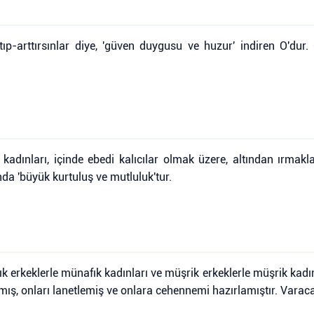
p-arttırsınlar diye, 'güven duygusu ve huzur' indiren O'dur. G
kadınları, içinde ebedi kalıcılar olmak üzere, altından ırmakl
nda 'büyük kurtuluş ve mutluluk'tur.
ık erkeklerle münafık kadınları ve müşrik erkeklerle müşrik kadı
nmış, onları lanetlemiş ve onlara cehennemi hazırlamıştır. Varaca