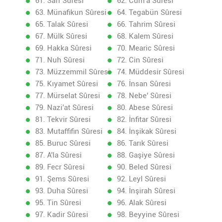
61. Saff Sûresi
62. Cum'a Sûresi
63. Münafikun Sûresi
64. Tegabün Sûresi
65. Talak Sûresi
66. Tahrim Sûresi
67. Mülk Sûresi
68. Kalem Sûresi
69. Hakka Sûresi
70. Mearic Sûresi
71. Nuh Sûresi
72. Cin Sûresi
73. Müzzemmil Sûresi
74. Müddesir Sûresi
75. Kıyamet Sûresi
76. İnsan Sûresi
77. Mürselat Sûresi
78. Nebe' Sûresi
79. Nazi'at Sûresi
80. Abese Sûresi
81. Tekvir Sûresi
82. İnfitar Sûresi
83. Mutaffifin Sûresi
84. İnşikak Sûresi
85. Buruc Sûresi
86. Tarık Sûresi
87. A'la Sûresi
88. Gaşiye Sûresi
89. Fecr Sûresi
90. Beled Sûresi
91. Şems Sûresi
92. Leyl Sûresi
93. Duha Sûresi
94. İnşirah Sûresi
95. Tin Sûresi
96. Alak Sûresi
97. Kadir Sûresi
98. Beyyine Sûresi