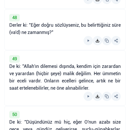
48
Derler ki: "Eğer doğru sözlüyseniz, bu belirttiğiniz süre
(va'd) ne zamanmış?"
49
De ki: "Allah'ın dilemesi dışında, kendim için zarardan
ve yarardan (hiçbir şeye) malik değilim. Her ümmetin
bir eceli vardır. Onların ecelleri gelince, artık ne bir
saat ertelenebilirler, ne öne alınabilirler.
50
De ki: "Düşündünüz mü hiç, eğer O'nun azabı size
gece veya gündüz geliverirse, suçlu-günahkarlar,