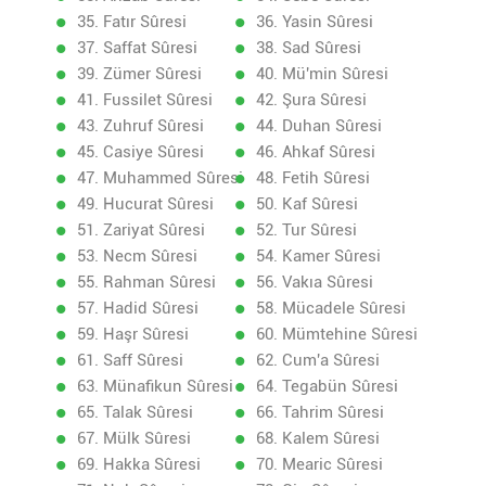
35. Fatır Sûresi
36. Yasin Sûresi
37. Saffat Sûresi
38. Sad Sûresi
39. Zümer Sûresi
40. Mü'min Sûresi
41. Fussilet Sûresi
42. Şura Sûresi
43. Zuhruf Sûresi
44. Duhan Sûresi
45. Casiye Sûresi
46. Ahkaf Sûresi
47. Muhammed Sûresi
48. Fetih Sûresi
49. Hucurat Sûresi
50. Kaf Sûresi
51. Zariyat Sûresi
52. Tur Sûresi
53. Necm Sûresi
54. Kamer Sûresi
55. Rahman Sûresi
56. Vakıa Sûresi
57. Hadid Sûresi
58. Mücadele Sûresi
59. Haşr Sûresi
60. Mümtehine Sûresi
61. Saff Sûresi
62. Cum'a Sûresi
63. Münafikun Sûresi
64. Tegabün Sûresi
65. Talak Sûresi
66. Tahrim Sûresi
67. Mülk Sûresi
68. Kalem Sûresi
69. Hakka Sûresi
70. Mearic Sûresi