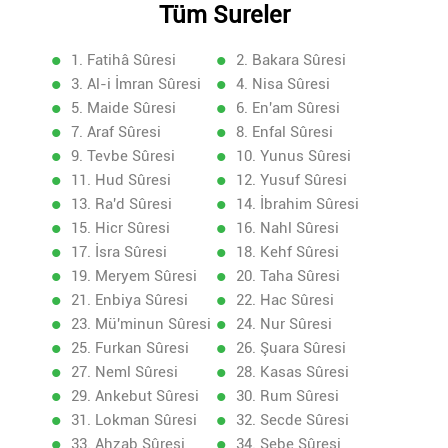
Tüm Sureler
1. Fatihâ Sûresi
2. Bakara Sûresi
3. Al-i İmran Sûresi
4. Nisa Sûresi
5. Maide Sûresi
6. En'am Sûresi
7. Araf Sûresi
8. Enfal Sûresi
9. Tevbe Sûresi
10. Yunus Sûresi
11. Hud Sûresi
12. Yusuf Sûresi
13. Ra'd Sûresi
14. İbrahim Sûresi
15. Hicr Sûresi
16. Nahl Sûresi
17. İsra Sûresi
18. Kehf Sûresi
19. Meryem Sûresi
20. Taha Sûresi
21. Enbiya Sûresi
22. Hac Sûresi
23. Mü'minun Sûresi
24. Nur Sûresi
25. Furkan Sûresi
26. Şuara Sûresi
27. Neml Sûresi
28. Kasas Sûresi
29. Ankebut Sûresi
30. Rum Sûresi
31. Lokman Sûresi
32. Secde Sûresi
33. Ahzab Sûresi
34. Sebe Sûresi