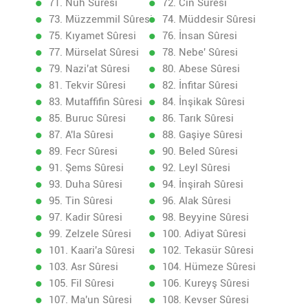
71. Nuh Sûresi
72. Cin Sûresi
73. Müzzemmil Sûresi
74. Müddesir Sûresi
75. Kıyamet Sûresi
76. İnsan Sûresi
77. Mürselat Sûresi
78. Nebe' Sûresi
79. Nazi'at Sûresi
80. Abese Sûresi
81. Tekvir Sûresi
82. İnfitar Sûresi
83. Mutaffifin Sûresi
84. İnşikak Sûresi
85. Buruc Sûresi
86. Tarık Sûresi
87. A'la Sûresi
88. Gaşiye Sûresi
89. Fecr Sûresi
90. Beled Sûresi
91. Şems Sûresi
92. Leyl Sûresi
93. Duha Sûresi
94. İnşirah Sûresi
95. Tin Sûresi
96. Alak Sûresi
97. Kadir Sûresi
98. Beyyine Sûresi
99. Zelzele Sûresi
100. Adiyat Sûresi
101. Kaari'a Sûresi
102. Tekasür Sûresi
103. Asr Sûresi
104. Hümeze Sûresi
105. Fil Sûresi
106. Kureyş Sûresi
107. Ma'un Sûresi
108. Kevser Sûresi