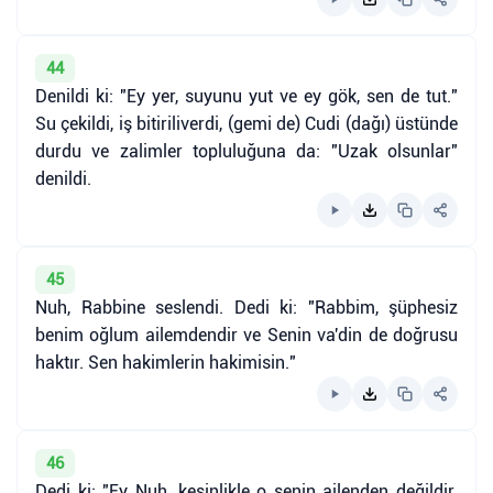
44
Denildi ki: "Ey yer, suyunu yut ve ey gök, sen de tut."
Su çekildi, iş bitiriliverdi, (gemi de) Cudi (dağı) üstünde
durdu ve zalimler topluluğuna da: "Uzak olsunlar"
denildi.
45
Nuh, Rabbine seslendi. Dedi ki: "Rabbim, şüphesiz
benim oğlum ailemdendir ve Senin va'din de doğrusu
haktır. Sen hakimlerin hakimisin."
46
Dedi ki: "Ey Nuh, kesinlikle o senin ailenden değildir.