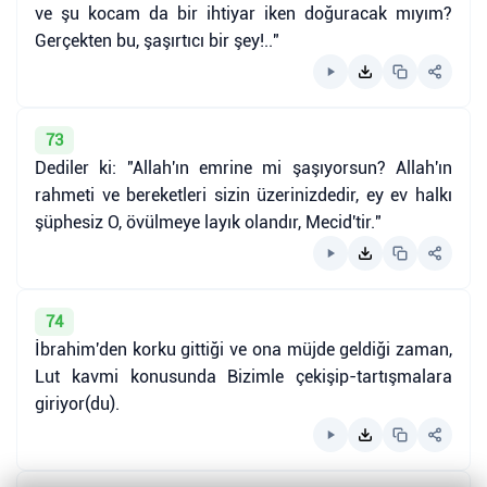
ve şu kocam da bir ihtiyar iken doğuracak mıyım?
Gerçekten bu, şaşırtıcı bir şey!.."
73
Dediler ki: "Allah'ın emrine mi şaşıyorsun? Allah'ın
rahmeti ve bereketleri sizin üzerinizdedir, ey ev halkı
şüphesiz O, övülmeye layık olandır, Mecid'tir."
74
İbrahim'den korku gittiği ve ona müjde geldiği zaman,
Lut kavmi konusunda Bizimle çekişip-tartışmalara
giriyor(du).