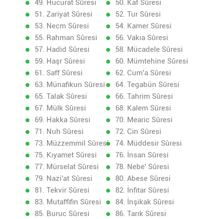
49. Hucurat Sûresi
50. Kaf Sûresi
51. Zariyat Sûresi
52. Tur Sûresi
53. Necm Sûresi
54. Kamer Sûresi
55. Rahman Sûresi
56. Vakıa Sûresi
57. Hadid Sûresi
58. Mücadele Sûresi
59. Haşr Sûresi
60. Mümtehine Sûresi
61. Saff Sûresi
62. Cum'a Sûresi
63. Münafikun Sûresi
64. Tegabün Sûresi
65. Talak Sûresi
66. Tahrim Sûresi
67. Mülk Sûresi
68. Kalem Sûresi
69. Hakka Sûresi
70. Mearic Sûresi
71. Nuh Sûresi
72. Cin Sûresi
73. Müzzemmil Sûresi
74. Müddesir Sûresi
75. Kıyamet Sûresi
76. İnsan Sûresi
77. Mürselat Sûresi
78. Nebe' Sûresi
79. Nazi'at Sûresi
80. Abese Sûresi
81. Tekvir Sûresi
82. İnfitar Sûresi
83. Mutaffifin Sûresi
84. İnşikak Sûresi
85. Buruc Sûresi
86. Tarık Sûresi