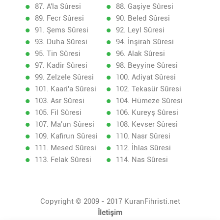
87. A'la Sûresi
88. Gaşiye Sûresi
89. Fecr Sûresi
90. Beled Sûresi
91. Şems Sûresi
92. Leyl Sûresi
93. Duha Sûresi
94. İnşirah Sûresi
95. Tin Sûresi
96. Alak Sûresi
97. Kadir Sûresi
98. Beyyine Sûresi
99. Zelzele Sûresi
100. Adiyat Sûresi
101. Kaari'a Sûresi
102. Tekasür Sûresi
103. Asr Sûresi
104. Hümeze Sûresi
105. Fil Sûresi
106. Kureyş Sûresi
107. Ma'un Sûresi
108. Kevser Sûresi
109. Kafirun Sûresi
110. Nasr Sûresi
111. Mesed Sûresi
112. İhlas Sûresi
113. Felak Sûresi
114. Nas Sûresi
Copyright © 2009 - 2017 KuranFihristi.net
İletişim