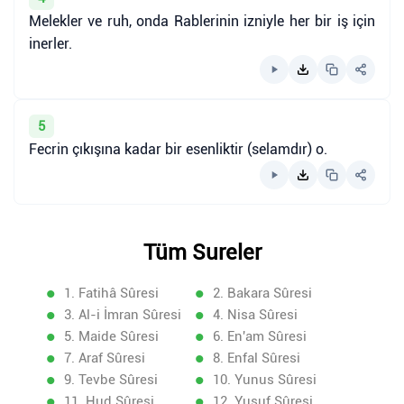
Melekler ve ruh, onda Rablerinin izniyle her bir iş için
inerler.
5
Fecrin çıkışına kadar bir esenliktir (selamdır) o.
Tüm Sureler
1. Fatihâ Sûresi
2. Bakara Sûresi
3. Al-i İmran Sûresi
4. Nisa Sûresi
5. Maide Sûresi
6. En'am Sûresi
7. Araf Sûresi
8. Enfal Sûresi
9. Tevbe Sûresi
10. Yunus Sûresi
11. Hud Sûresi
12. Yusuf Sûresi