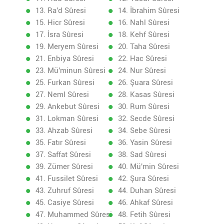
13. Ra'd Sûresi
14. İbrahim Sûresi
15. Hicr Sûresi
16. Nahl Sûresi
17. İsra Sûresi
18. Kehf Sûresi
19. Meryem Sûresi
20. Taha Sûresi
21. Enbiya Sûresi
22. Hac Sûresi
23. Mü'minun Sûresi
24. Nur Sûresi
25. Furkan Sûresi
26. Şuara Sûresi
27. Neml Sûresi
28. Kasas Sûresi
29. Ankebut Sûresi
30. Rum Sûresi
31. Lokman Sûresi
32. Secde Sûresi
33. Ahzab Sûresi
34. Sebe Sûresi
35. Fatır Sûresi
36. Yasin Sûresi
37. Saffat Sûresi
38. Sad Sûresi
39. Zümer Sûresi
40. Mü'min Sûresi
41. Fussilet Sûresi
42. Şura Sûresi
43. Zuhruf Sûresi
44. Duhan Sûresi
45. Casiye Sûresi
46. Ahkaf Sûresi
47. Muhammed Sûresi
48. Fetih Sûresi