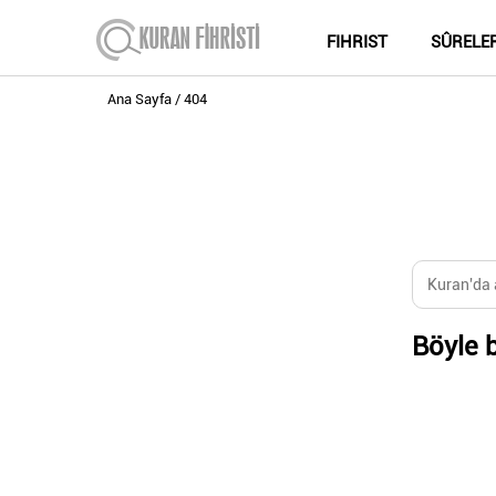
FIHRIST
SÛRELE
Ana Sayfa
404
Böyle b