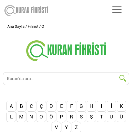
Ana Sayfa
Fihrist
O
A
B
C
Ç
D
E
F
G
H
I
İ
K
L
M
N
O
Ö
P
R
S
Ş
T
U
Ü
V
Y
Z