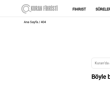
FIHRIST
SÛRELE
Ana Sayfa
404
Böyle b