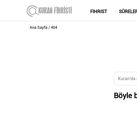
FIHRIST
SÛRELE
Ana Sayfa
404
Böyle b