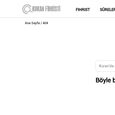
FIHRIST
SÛRELE
Ana Sayfa
404
Böyle b