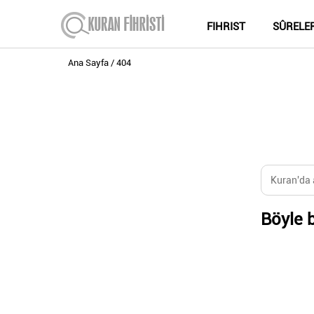
FIHRIST
SÛRELE
Ana Sayfa
404
Böyle b