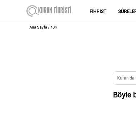
FIHRIST
SÛRELE
Ana Sayfa
404
Böyle b