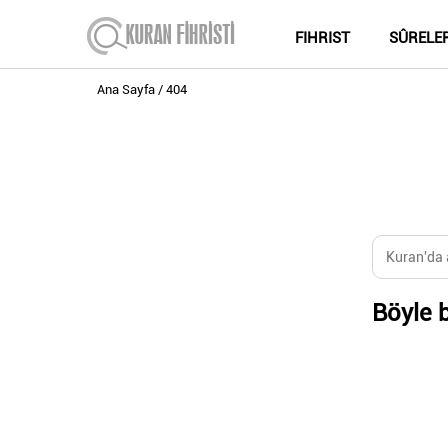
FIHRIST
SÛRELE
Ana Sayfa
404
Böyle b