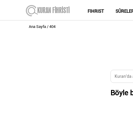
FIHRIST
SÛRELE
Ana Sayfa
404
Böyle b