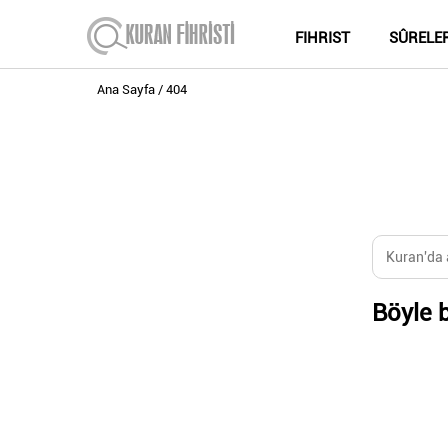
FIHRIST
SÛRELE
Ana Sayfa
404
Böyle b