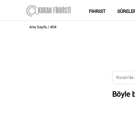
FIHRIST
SÛRELE
Ana Sayfa
404
Böyle b