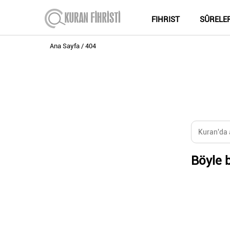
FIHRIST
SÛRELE
Ana Sayfa
404
Böyle b