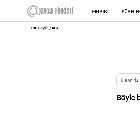
FIHRIST
SÛRELE
Ana Sayfa
404
Böyle b