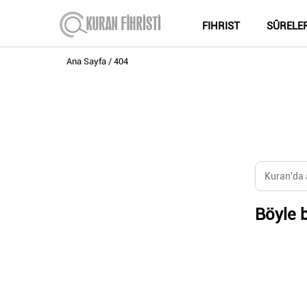
FIHRIST
SÛRELE
Ana Sayfa
404
Böyle b