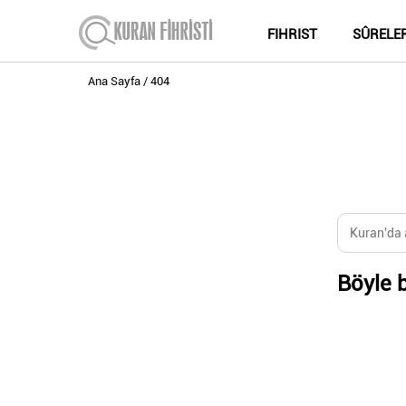
FIHRIST
SÛRELE
Ana Sayfa
404
Böyle b