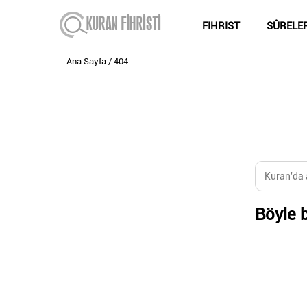
FIHRIST
SÛRELE
Ana Sayfa
404
Böyle b