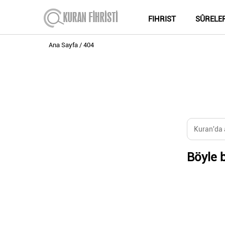
FIHRIST
SÛRELE
Ana Sayfa
404
Böyle b