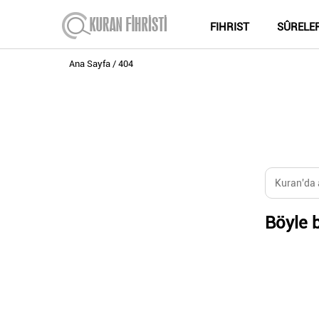
FIHRIST
SÛRELE
Ana Sayfa
404
Böyle b