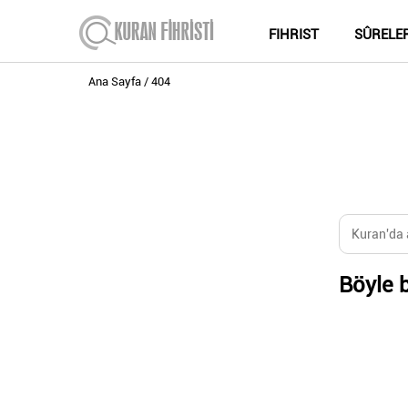
FIHRIST
SÛRELE
Ana Sayfa
404
Böyle b