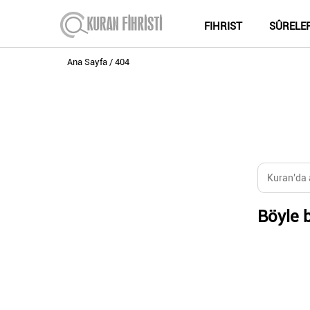
FIHRIST
SÛRELE
Ana Sayfa
404
Böyle b