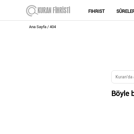
FIHRIST
SÛRELE
Ana Sayfa
404
Böyle b