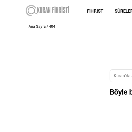
FIHRIST
SÛRELE
Ana Sayfa
404
Böyle b