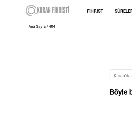
FIHRIST
SÛRELE
Ana Sayfa
404
Böyle b