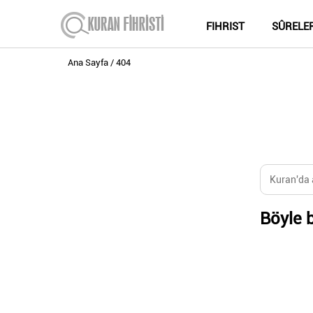
FIHRIST
SÛRELE
Ana Sayfa
404
Böyle b