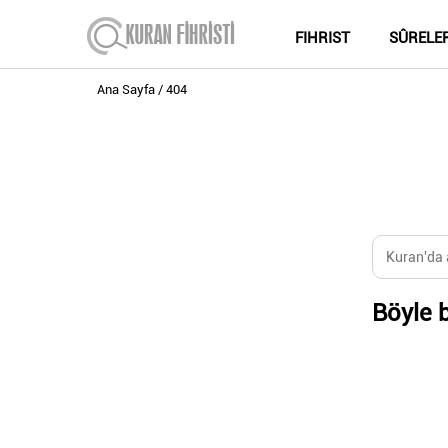
FIHRIST
SÛRELE
Ana Sayfa
404
Böyle b