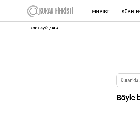
FIHRIST
SÛRELE
Ana Sayfa
404
Böyle b