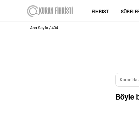
FIHRIST
SÛRELE
Ana Sayfa
404
Böyle b