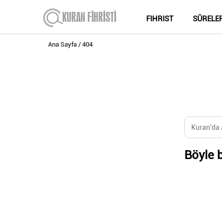
FIHRIST
SÛRELE
Ana Sayfa
404
Böyle b