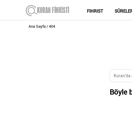
FIHRIST
SÛRELE
Ana Sayfa
404
Böyle b