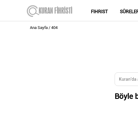
FIHRIST
SÛRELE
Ana Sayfa
404
Böyle b