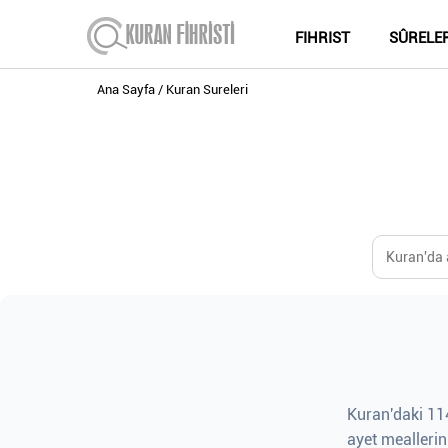
FIHRIST
SÛRELE
Ana Sayfa
Kuran Sureleri
Kuran'daki 114
ayet meallerin