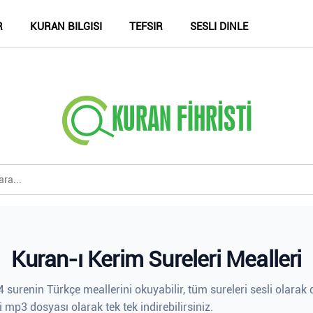
R
KURAN BILGISI
TEFSIR
SESLI DINLE
Kuran-ı Kerim Sureleri Mealleri
 surenin Türkçe meallerini okuyabilir, tüm sureleri sesli olarak d
i mp3 dosyası olarak tek tek indirebilirsiniz.