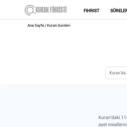
FIHRIST
SÛRELE
Ana Sayfa
Kuran Sureleri
Kuran'daki 114
ayet meallerin