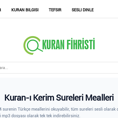
R
KURAN BILGISI
TEFSIR
SESLI DINLE
Kuran-ı Kerim Sureleri Mealleri
 surenin Türkçe meallerini okuyabilir, tüm sureleri sesli olarak d
i mp3 dosyası olarak tek tek indirebilirsiniz.