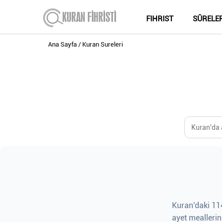
FIHRIST
SÛRELE
Ana Sayfa
Kuran Sureleri
Kuran'daki 114
ayet meallerin