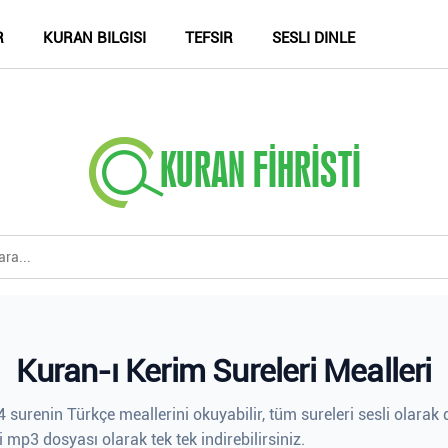
R
KURAN BILGISI
TEFSIR
SESLI DINLE
Kuran-ı Kerim Sureleri Mealleri
 surenin Türkçe meallerini okuyabilir, tüm sureleri sesli olarak d
i mp3 dosyası olarak tek tek indirebilirsiniz.