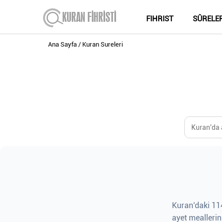
FIHRIST
SÛRELE
Ana Sayfa
Kuran Sureleri
Kuran'daki 114
ayet meallerin