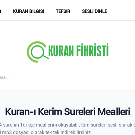
R
KURAN BILGISI
TEFSIR
SESLI DINLE
Kuran-ı Kerim Sureleri Mealleri
 surenin Türkçe meallerini okuyabilir, tüm sureleri sesli olarak d
i mp3 dosyası olarak tek tek indirebilirsiniz.