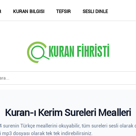
R
KURAN BILGISI
TEFSIR
SESLI DINLE
Kuran-ı Kerim Sureleri Mealleri
 surenin Türkçe meallerini okuyabilir, tüm sureleri sesli olarak d
i mp3 dosyası olarak tek tek indirebilirsiniz.