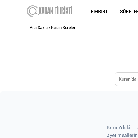
FIHRIST
SÛRELE
Ana Sayfa
Kuran Sureleri
Kuran'daki 114
ayet meallerin