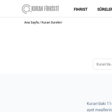
FIHRIST
SÛRELE
Ana Sayfa
Kuran Sureleri
Kuran'daki 114
ayet meallerin