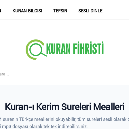
R
KURAN BILGISI
TEFSIR
SESLI DINLE
Kuran-ı Kerim Sureleri Mealleri
 surenin Türkçe meallerini okuyabilir, tüm sureleri sesli olarak d
i mp3 dosyası olarak tek tek indirebilirsiniz.