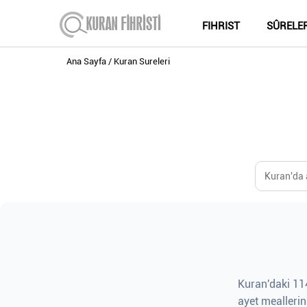
FIHRIST
SÛRELE
Ana Sayfa
Kuran Sureleri
Kuran'daki 114
ayet meallerin