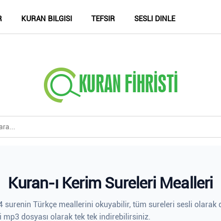
R
KURAN BILGISI
TEFSIR
SESLI DINLE
Kuran-ı Kerim Sureleri Mealleri
 surenin Türkçe meallerini okuyabilir, tüm sureleri sesli olarak d
i mp3 dosyası olarak tek tek indirebilirsiniz.